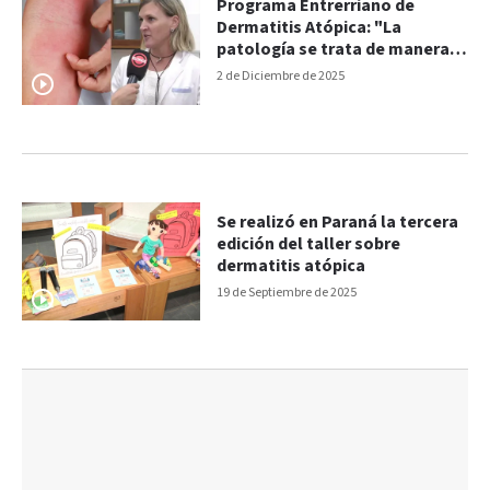
Programa Entrerriano de
Dermatitis Atópica: "La
patología se trata de manera
integral", explicaron
2 de Diciembre de 2025
Se realizó en Paraná la tercera
edición del taller sobre
dermatitis atópica
19 de Septiembre de 2025