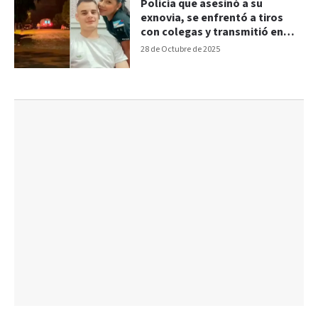
Policía que asesinó a su
exnovia, se enfrentó a tiros
con colegas y transmitió en
vivo cuando se quitó la vida
28 de Octubre de 2025