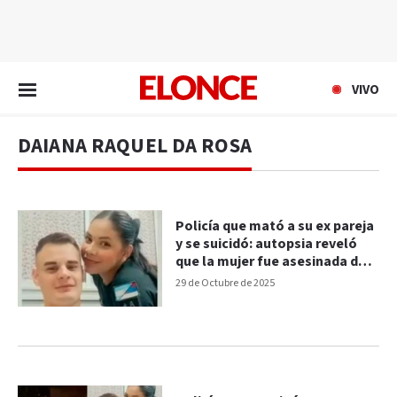
EN VIVO
VIVO
DAIANA RAQUEL DA ROSA
Policía que mató a su ex pareja
y se suicidó: autopsia reveló
que la mujer fue asesinada de
cinco tiros
29 de Octubre de 2025