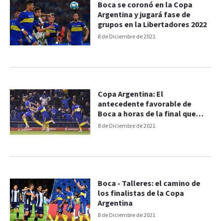
Boca se coronó en la Copa
Argentina y jugará fase de
grupos en la Libertadores 2022
8 de Diciembre de 2021
Copa Argentina: El
antecedente favorable de
Boca a horas de la final que
ilusiona a los hinchas
8 de Diciembre de 2021
Boca - Talleres: el camino de
los finalistas de la Copa
Argentina
8 de Diciembre de 2021