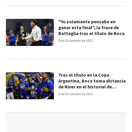
"Yo solamente pensaba en
ganar esta final", la frase de
Battaglia tras el título de Boca
9 de Diciembre de 2021
Tras el título en la Copa
Argentina, Boca toma distancia
de River en el historial de
títulos
9 de Diciembre de 2021