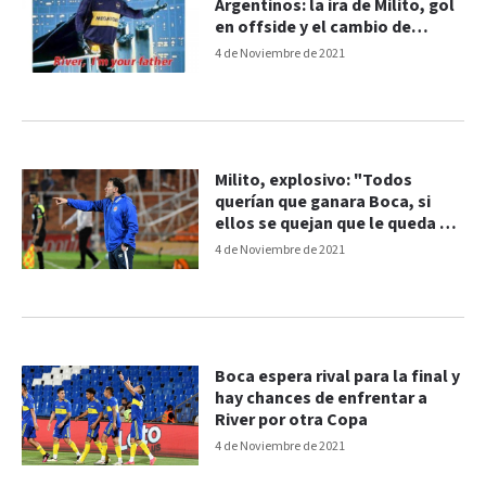
Argentinos: la ira de Milito, gol
en offside y el cambio de
Battaglia
4 de Noviembre de 2021
Milito, explosivo: "Todos
querían que ganara Boca, si
ellos se quejan que le queda al
resto"
4 de Noviembre de 2021
Boca espera rival para la final y
hay chances de enfrentar a
River por otra Copa
4 de Noviembre de 2021