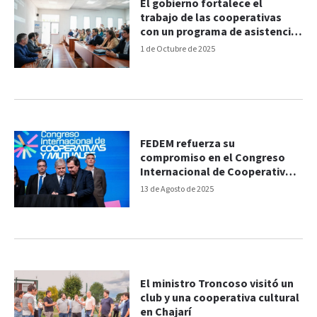
El gobierno fortalece el
trabajo de las cooperativas
con un programa de asistencia
técnica
1 de Octubre de 2025
FEDEM refuerza su
compromiso en el Congreso
Internacional de Cooperativas
y Mutuales en Córdoba
13 de Agosto de 2025
El ministro Troncoso visitó un
club y una cooperativa cultural
en Chajarí