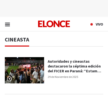
EN VIVO
VIVO
CINEASTA
Autoridades y cineastas
destacaron la séptima edición
del FICER en Paraná: “Estamos
desbordados de felicidad”
29 de Noviembre de 2025