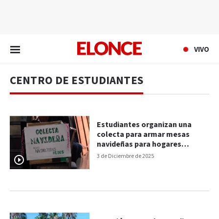
EN VIVO
VIVO
CENTRO DE ESTUDIANTES
Estudiantes organizan una
colecta para armar mesas
navideñas para hogares
carenciados
3 de Diciembre de 2025