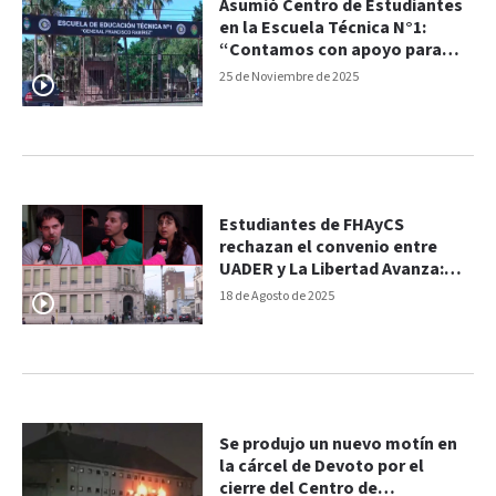
Asumió Centro de Estudiantes
en la Escuela Técnica N°1:
“Contamos con apoyo para
que siga siendo la mejor de
25 de Noviembre de 2025
Entre Ríos”
Estudiantes de FHAyCS
rechazan el convenio entre
UADER y La Libertad Avanza:
“Es muy poco transparente”
18 de Agosto de 2025
Se produjo un nuevo motín en
la cárcel de Devoto por el
cierre del Centro de