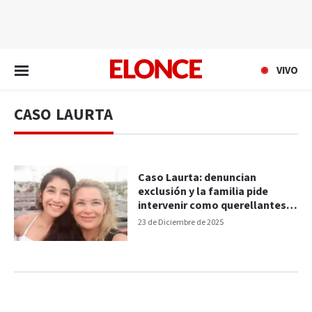
EN VIVO
VIVO
CASO LAURTA
Caso Laurta: denuncian
exclusión y la familia pide
intervenir como querellantes
en la causa por doble femicidio
23 de Diciembre de 2025