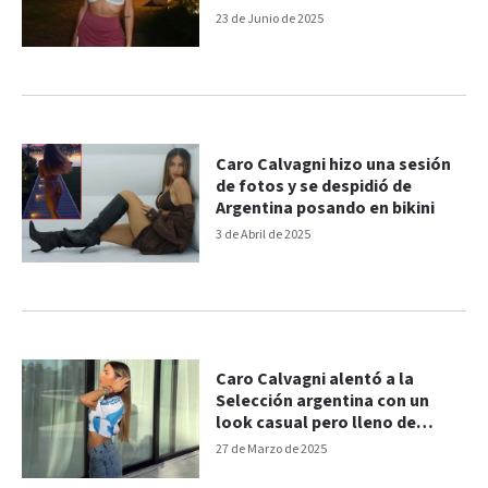
23 de Junio de 2025
Caro Calvagni hizo una sesión
de fotos y se despidió de
Argentina posando en bikini
3 de Abril de 2025
Caro Calvagni alentó a la
Selección argentina con un
look casual pero lleno de
estilo
27 de Marzo de 2025