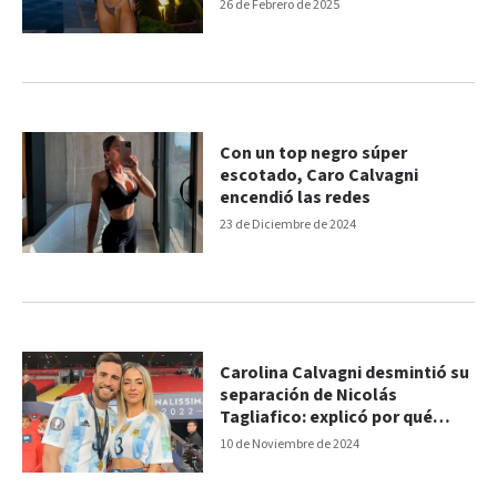
26 de Febrero de 2025
Con un top negro súper
escotado, Caro Calvagni
encendió las redes
23 de Diciembre de 2024
Carolina Calvagni desmintió su
separación de Nicolás
Tagliafico: explicó por qué
vivían en diferentes casas
10 de Noviembre de 2024