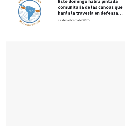
Este domingo habrá pintada
comunitaria de las canoas que
harán la travesía en defensa
del río Paraná
22 de Febrero de 2025