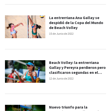
La entrerriana Ana Gallay se
despidió de la Copa del Mundo
de Beach Volley
15 de Junio de 2022
Beach Volley: la entrerriana
Gallay y Pereyra perdieron pero
clasificaron segundas en el
Mundial
12 de Junio de 2022
Nuevo triunfo para la