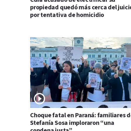
propiedad quedó más cerca del juici
por tentativa de homicidio
Choque fatal en Paraná: familiares 
Stefanía Sosa imploraron “una
condena justa”