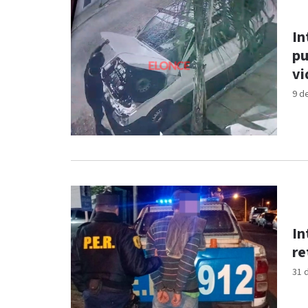
In
pu
vi
9 d
In
re
31 