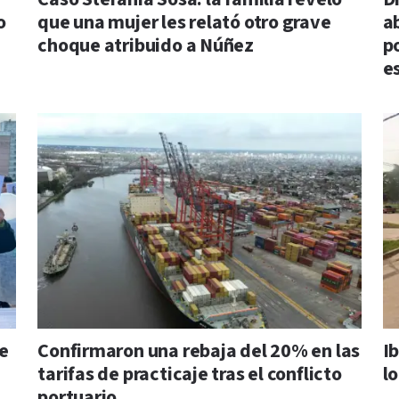
o
que una mujer les relató otro grave
a
choque atribuido a Núñez
p
e
de
Confirmaron una rebaja del 20% en las
Ib
tarifas de practicaje tras el conflicto
l
portuario