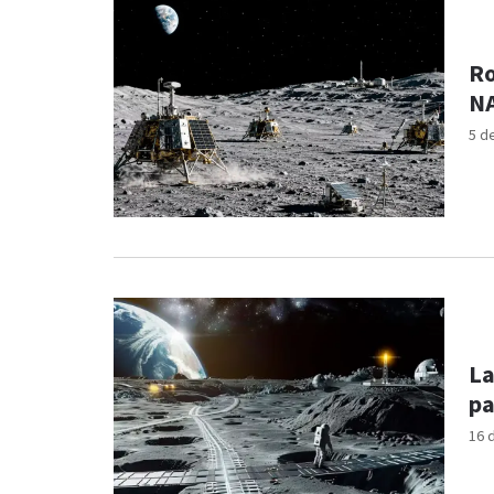
Ro
NA
5 d
La
pa
16 