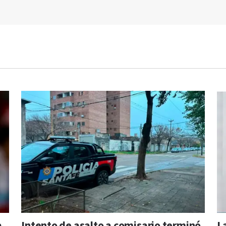
a
Intento de asalto a comisario terminó
L