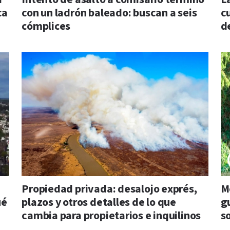
ca
con un ladrón baleado: buscan a seis
c
cómplices
d
Propiedad privada: desalojo exprés,
Me
ué
plazos y otros detalles de lo que
gu
cambia para propietarios e inquilinos
so