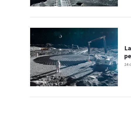
La
pe
24 