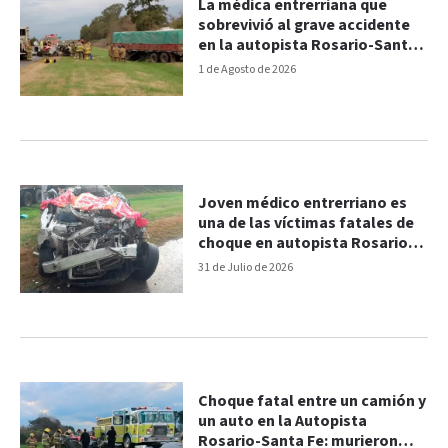
La médica entrerriana que
sobrevivió al grave accidente
en la autopista Rosario-Santa
Fe fue dada de alta
1 de Agosto de 2026
Joven médico entrerriano es
una de las víctimas fatales de
choque en autopista Rosario–
Santa Fe
31 de Julio de 2026
Choque fatal entre un camión y
un auto en la Autopista
Rosario-Santa Fe: murieron