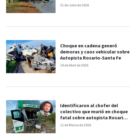
dos personas
31 de Julio de 2026
Choque en cadena generó
demoras y caos vehicular sobre
Autopista Rosario-Santa Fe
14 de Abril de 2026
Identificaron al chofer del
colectivo que murió en choque
fatal sobre autopista Rosario-
Santa Fe
11 de Marzo de 2026