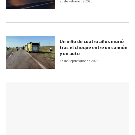
Rosario–Santa Fe
26 de Febrero de 2026
Un niño de cuatro años murió
tras el choque entre un camión
y un auto
17 de Septiembre de 2025