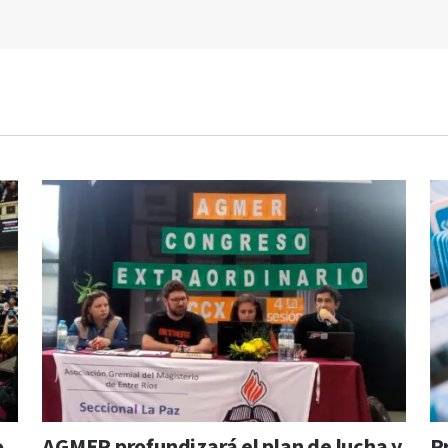
o
AGMER profundizará el plan de lucha y
P