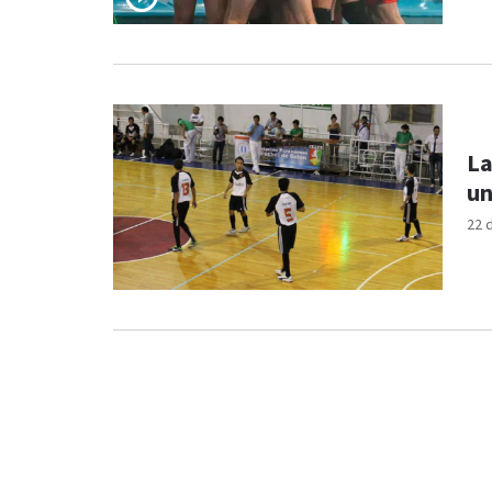
La
un
22 