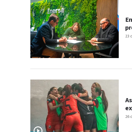
En
pr
23 
As
ex
26 