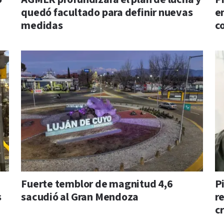
quedó facultado para definir nuevas
e
medidas
c
Fuerte temblor de magnitud 4,6
Pi
s
sacudió al Gran Mendoza
r
c