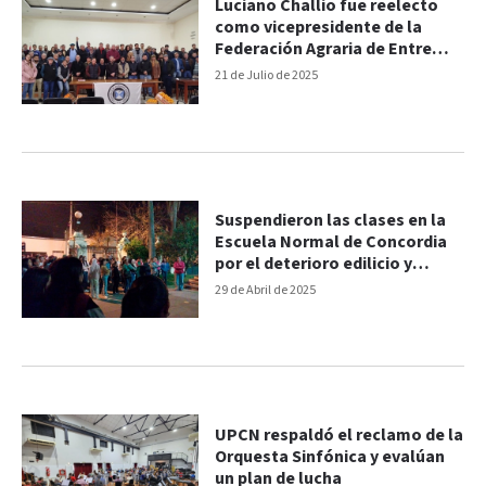
Luciano Challio fue reelecto
como vicepresidente de la
Federación Agraria de Entre
Ríos
21 de Julio de 2025
Suspendieron las clases en la
Escuela Normal de Concordia
por el deterioro edilicio y
afecta a casi 2 mil estudiantes
29 de Abril de 2025
UPCN respaldó el reclamo de la
Orquesta Sinfónica y evalúan
un plan de lucha