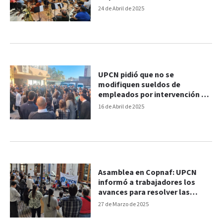
24 de Abril de 2025
UPCN pidió que no se
modifiquen sueldos de
empleados por intervención a
IOSPER
16 de Abril de 2025
Asamblea en Copnaf: UPCN
informó a trabajadores los
avances para resolver las
horas adeudadas
27 de Marzo de 2025