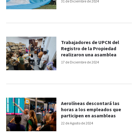
crimen ambiental”
31 de Diciembre de 2024
Trabajadores de UPCN del
Registro de la Propiedad
realizaron una asamblea
17 de Diciembre de 2024
Aerolíneas descontará las
horas a los empleados que
participen en asambleas
22 de Agosto de 2024