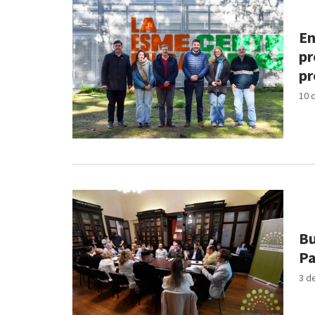
En
pr
pr
10 
Bu
Pa
3 d