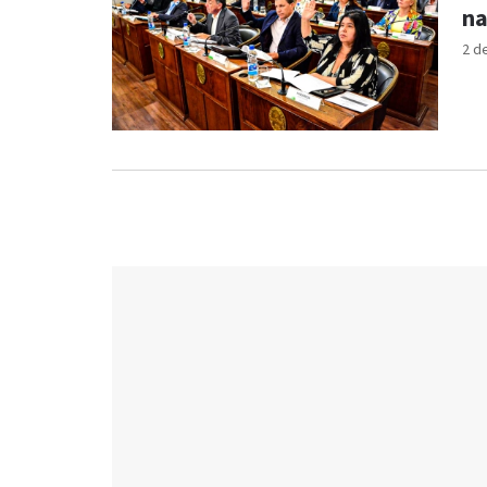
na
2 d