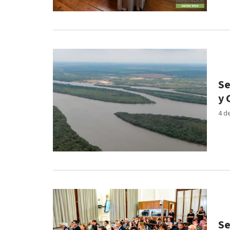
Se
y 
4 d
Se