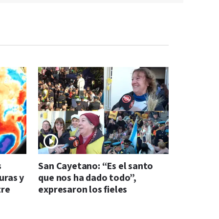
s
San Cayetano: “Es el santo
uras y
que nos ha dado todo”,
tre
expresaron los fieles