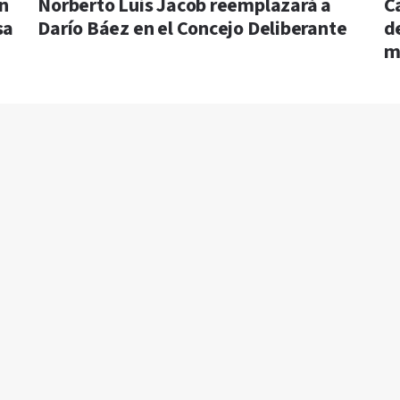
un
Norberto Luis Jacob reemplazará a
C
sa
Darío Báez en el Concejo Deliberante
d
m