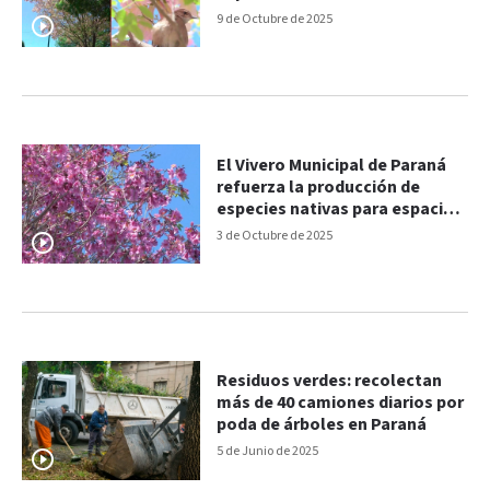
combinada
9 de Octubre de 2025
El Vivero Municipal de Paraná
refuerza la producción de
especies nativas para espacios
verdes
3 de Octubre de 2025
Residuos verdes: recolectan
más de 40 camiones diarios por
poda de árboles en Paraná
5 de Junio de 2025