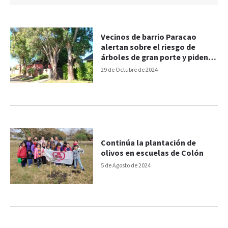
Vecinos de barrio Paracao
alertan sobre el riesgo de
árboles de gran porte y piden
poda
29 de Octubre de 2024
Continúa la plantación de
olivos en escuelas de Colón
5 de Agosto de 2024