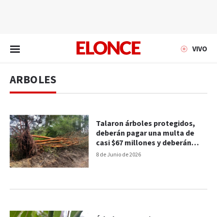
EN VIVO
VIVO
ARBOLES
Talaron árboles protegidos,
deberán pagar una multa de
casi $67 millones y deberán
reforestar
8 de Junio de 2026