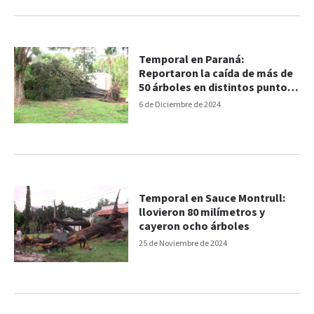
Temporal en Paraná:
Reportaron la caída de más de
50 árboles en distintos puntos
de la ciudad
6 de Diciembre de 2024
Temporal en Sauce Montrull:
llovieron 80 milímetros y
cayeron ocho árboles
25 de Noviembre de 2024