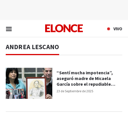
EN VIVO
VIVO
ANDREA LESCANO
“Sentí mucha impotencia”,
aseguró madre de Micaela
García sobre el repudiable
video en estación de servicio
23 de Septiembre de 2025