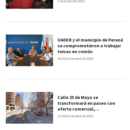
7 de Enero de 2025
UADER y el municipio de Paraná
se comprometieron a trabajar
temas en común
26 de Diciembre de 2024
Calle 25 de Mayo se
transformará en paseo con
oferta comercial,
gastronómica y música en vivo
13 de Diciembre de 2024