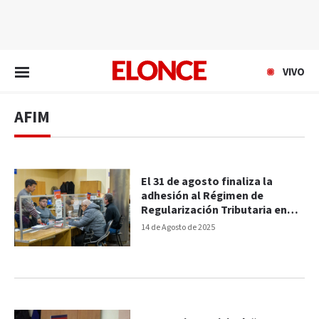
EN VIVO
VIVO
AFIM
El 31 de agosto finaliza la
adhesión al Régimen de
Regularización Tributaria en
Paraná
14 de Agosto de 2025