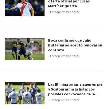
oferta oficial por Lucas
Martínez Quarta
11 de Septiembre de 2020
Boca confirmó que Julio
Buffarini no aceptó renovar su
contrato
11 de Septiembre de 2020
Las Eliminatorias siguen en pie
y Scaloni arma la lista: Los
posibles convocados de la
Selección
10 de Septiembre de 2020