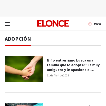
EN VIVO
VIVO
ADOPCIÓN
Niño entrerriano busca una
familia que lo adopte: “Es muy
amiguero y le apasiona el
fútbol”
11 de Abril de 2025