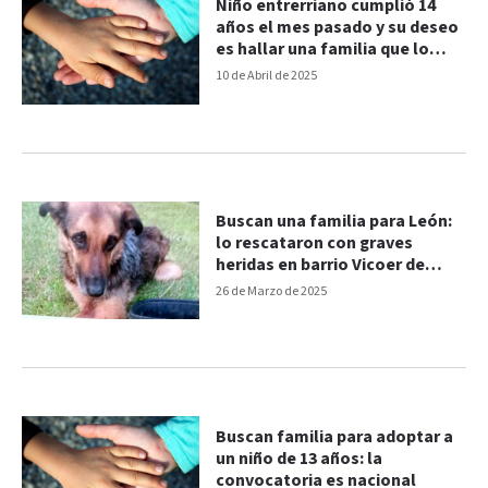
Niño entrerriano cumplió 14
años el mes pasado y su deseo
es hallar una familia que lo
adopte
10 de Abril de 2025
Buscan una familia para León:
lo rescataron con graves
heridas en barrio Vicoer de
Paraná
26 de Marzo de 2025
Buscan familia para adoptar a
un niño de 13 años: la
convocatoria es nacional