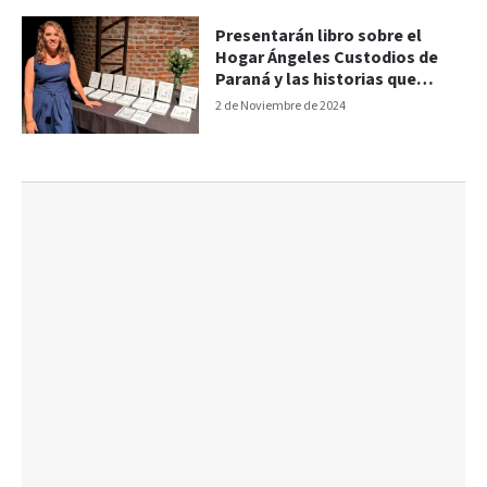
Presentarán libro sobre el
Hogar Ángeles Custodios de
Paraná y las historias que
transforman vidas
2 de Noviembre de 2024