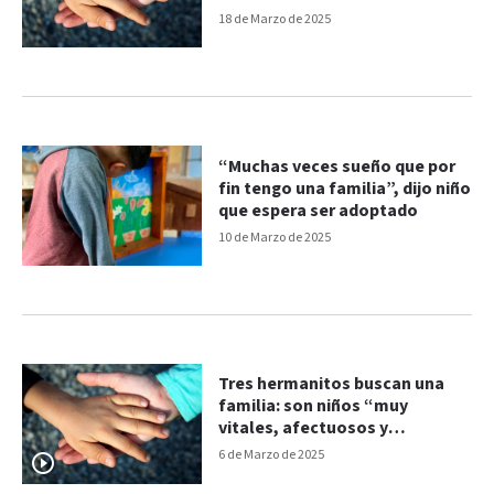
18 de Marzo de 2025
“Muchas veces sueño que por
fin tengo una familia”, dijo niño
que espera ser adoptado
10 de Marzo de 2025
Tres hermanitos buscan una
familia: son niños “muy
vitales, afectuosos y
sociables”
6 de Marzo de 2025