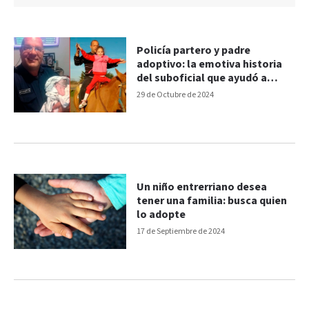
Policía partero y padre
adoptivo: la emotiva historia
del suboficial que ayudó a
parturienta
29 de Octubre de 2024
Un niño entrerriano desea
tener una familia: busca quien
lo adopte
17 de Septiembre de 2024