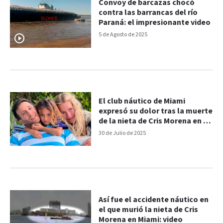
Convoy de barcazas chocó
contra las barrancas del río
Paraná: el impresionante video
5 de Agosto de 2025
El club náutico de Miami
expresó su dolor tras la muerte
de la nieta de Cris Morena en un
accidente
30 de Julio de 2025
Así fue el accidente náutico en
el que murió la nieta de Cris
Morena en Miami: video