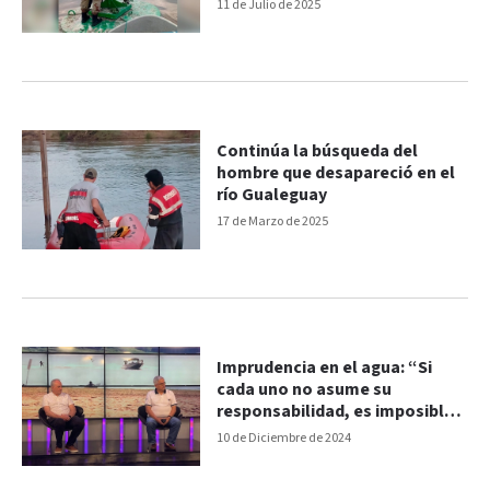
11 de Julio de 2025
Continúa la búsqueda del
hombre que desapareció en el
río Gualeguay
17 de Marzo de 2025
Imprudencia en el agua: “Si
cada uno no asume su
responsabilidad, es imposible
controlar”
10 de Diciembre de 2024