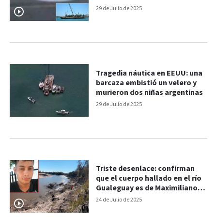
29 de Julio de 2025
Tragedia náutica en EEUU: una
barcaza embistió un velero y
murieron dos niñas argentinas
29 de Julio de 2025
Triste desenlace: confirman
que el cuerpo hallado en el río
Gualeguay es de Maximiliano
Camozzi
24 de Julio de 2025