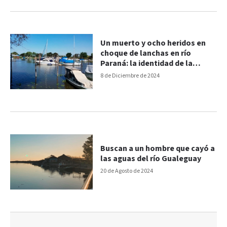
Un muerto y ocho heridos en
choque de lanchas en río
Paraná: la identidad de la
víctima y otros detalles
8 de Diciembre de 2024
Buscan a un hombre que cayó a
las aguas del río Gualeguay
20 de Agosto de 2024