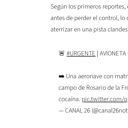
Según los primeros reportes, 
antes de perder el control, l
aterrizar en una pista clande
🚨
#URGENTE
| AVIONETA
➡️ Una aeronave con matríc
campo de Rosario de la Fro
cocaína.
pic.twitter.com
— CANAL 26 (@canal26not