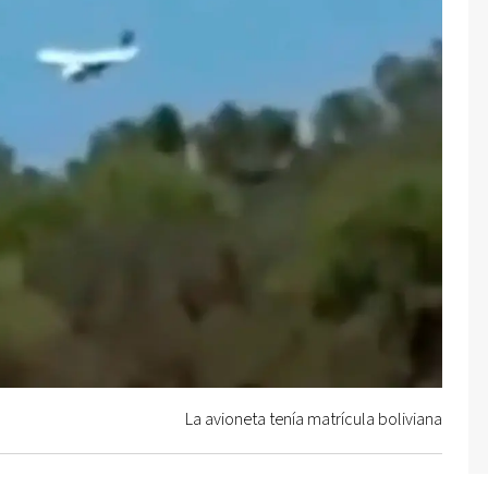
La avioneta tenía matrícula boliviana