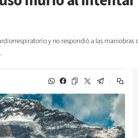
so murió al intentar l
diorrespiratorio y no respondió a las maniobras de 
.