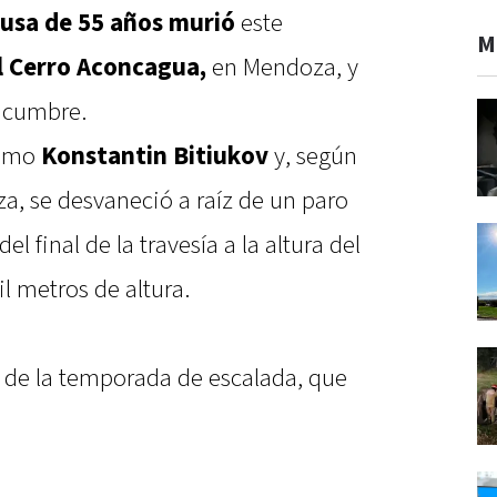
rusa de 55 años murió
este
M
l Cerro Aconcagua,
en Mendoza, y
r cumbre.
como
Konstantin Bitiukov
y, según
a, se desvaneció a raíz de un paro
l final de la travesía a la altura del
l metros de altura.
e de la temporada de escalada, que