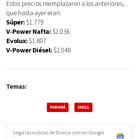
Estos precios reemplazaron a los anteriores,
que hasta ayer eran:
Súper:
$1.779
V-Power Nafta:
$2.036
Evolux:
$1.807
V-Power Diésel:
$2.048
Temas:
PARANÁ
SHELL
Seguí las noticias de Elonce.com en Google