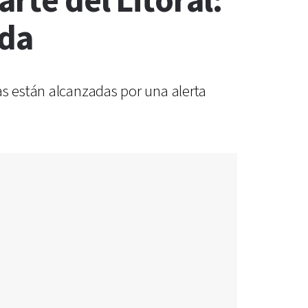
rte del Litoral:
ada
as están alcanzadas por una alerta