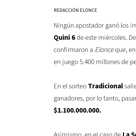
REDACCIÓN ELONCE
Ningún apostador ganó los im
Quini 6
de este miércoles. De
confirmaron a
Elonce
que, en 
en juego 5.400 millones de p
En el sorteo
Tradicional
sali
ganadores, por lo tanto, pas
$1.100.000.000.
Asimismo, en el caso de
La 