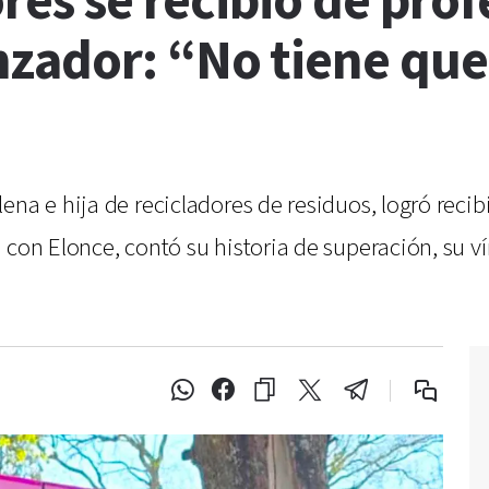
ores se recibió de prof
ador: “No tiene que e
na e hija de recicladores de residuos, logró recib
 con Elonce, contó su historia de superación, su ví
.