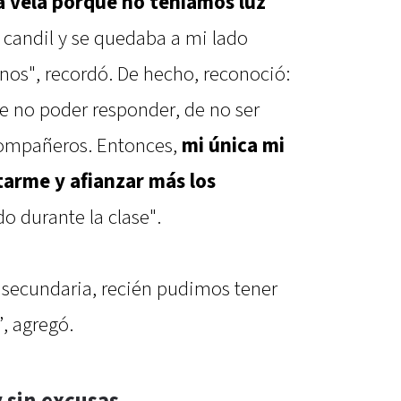
a vela porque no teníamos luz
candil y se quedaba a mi lado
nos", recordó. De hecho, reconoció:
 no poder responder, de no ser
ompañeros. Entonces,
mi única mi
tarme y afianzar más los
o durante la clase".
 secundaria, recién pudimos tener
”, agregó.