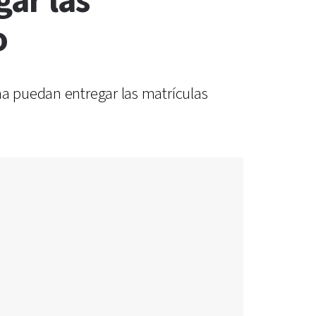
ar las
o
na puedan entregar las matrículas