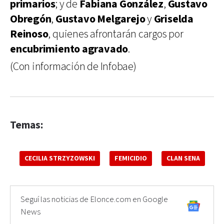
primarios
; y de
Fabiana González
,
Gustavo
Obregón
,
Gustavo Melgarejo
y
Griselda
Reinoso
, quienes afrontarán cargos por
encubrimiento agravado
.
(Con información de Infobae)
Temas:
CECILIA STRZYZOWSKI
FEMICIDIO
CLAN SENA
Seguí las noticias de Elonce.com en Google
News