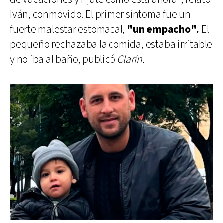
Iván, conmovido. El primer síntoma fue un
fuerte malestar estomacal,
"un empacho".
El
pequeño rechazaba la comida, estaba irritable
y no iba al baño, publicó
Clarín.