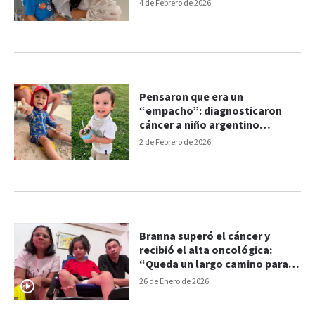
en Brasil
4 de Febrero de 2026
Pensaron que era un
“empacho”: diagnosticaron
cáncer a niño argentino
durante sus vacaciones en
2 de Febrero de 2026
Brasil
Branna superó el cáncer y
recibió el alta oncológica:
“Queda un largo camino para
su rehabilitación”
26 de Enero de 2026