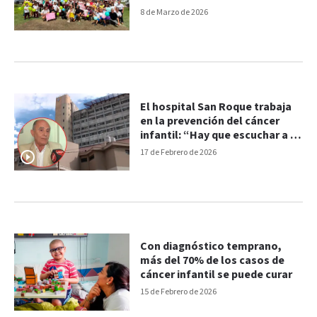
8 de Marzo de 2026
El hospital San Roque trabaja
en la prevención del cáncer
infantil: “Hay que escuchar a la
familia”
17 de Febrero de 2026
Con diagnóstico temprano,
más del 70% de los casos de
cáncer infantil se puede curar
15 de Febrero de 2026