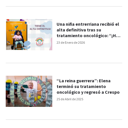
Una niña entrerriana recibió el
alta definitiva tras su
tratamiento oncológico: “¡Hoy
comienza una nueva etapa!”
23 de Enero de 2026
“La reina guerrera”: Elena
terminó su tratamiento
oncológico y regresó a Crespo
25 de Abril de 2025