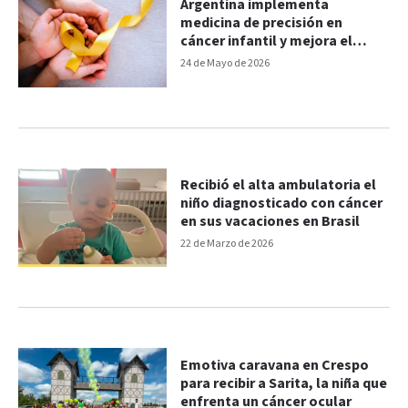
Argentina implementa
medicina de precisión en
cáncer infantil y mejora el
diagnóstico en 2 de cada 3
24 de Mayo de 2026
casos
Recibió el alta ambulatoria el
niño diagnosticado con cáncer
en sus vacaciones en Brasil
22 de Marzo de 2026
Emotiva caravana en Crespo
para recibir a Sarita, la niña que
enfrenta un cáncer ocular