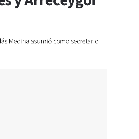
es y Arreceygor
colás Medina asumió como secretario