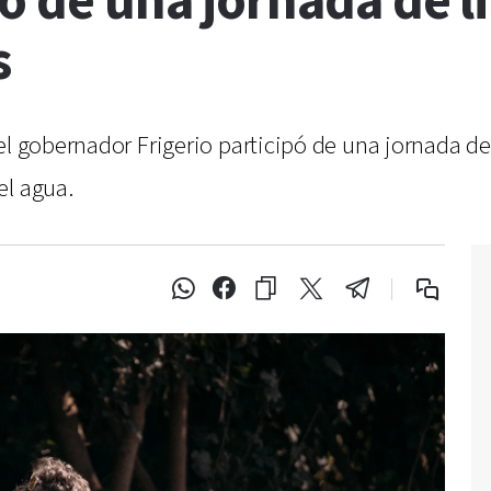
pó de una jornada de 
s
el gobernador Frigerio participó de una jornada de
el agua.