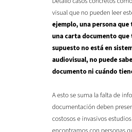
Detalló casos concretos como
visual que no pueden leer es
ejemplo, una persona que t
una carta documento que t
supuesto no está en sistem
audiovisual, no puede saber
documento ni cuándo tiene
A esto se suma la falta de in
documentación deben present
costosos e invasivos estudi
encontramos con personas qu