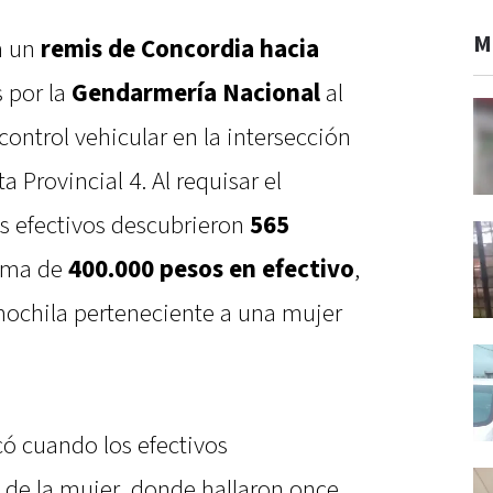
M
n un
remis de Concordia hacia
 por la
Gendarmería Nacional
al
control vehicular en la intersección
a Provincial 4. Al requisar el
os efectivos descubrieron
565
uma de
400.000 pesos en efectivo
,
mochila perteneciente a una mujer
có cuando los efectivos
 de la mujer, donde hallaron once