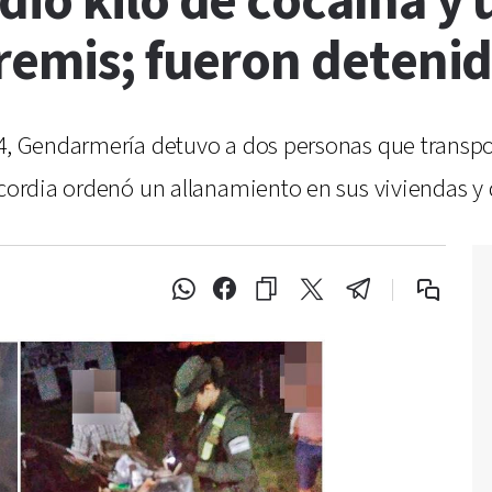
dio kilo de cocaína y
remis; fueron deteni
14, Gendarmería detuvo a dos personas que transp
oncordia ordenó un allanamiento en sus viviendas 