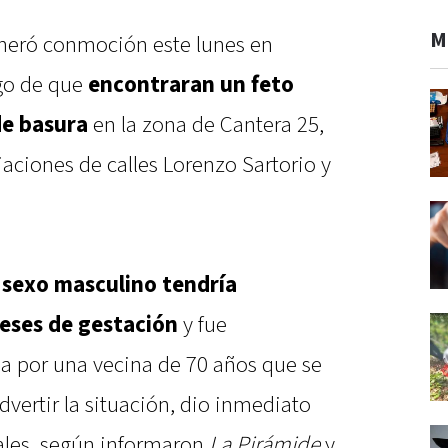
M
neró conmoción este lunes en
go de que
encontraran un feto
de basura
en la zona de Cantera 25,
ciones de calles Lorenzo Sartorio y
e sexo masculino tendría
ses de gestación
y fue
da por una vecina de 70 años que se
dvertir la situación, dio inmediato
iales, según informaron
La Pirámide
y