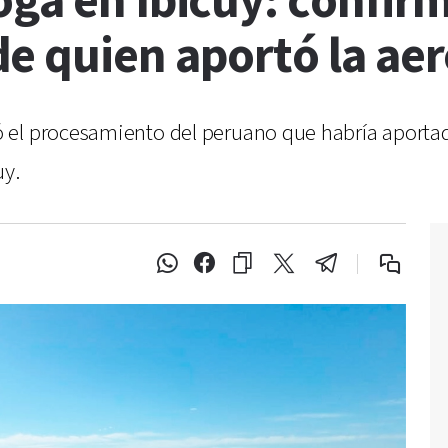
oga en Ibicuy: confir
e quien aportó la ae
 el procesamiento del peruano que habría aportad
uy.