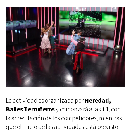
La actividad es organizada por
Heredad,
Bailes Terruñeros
y comenzará a las
11
, con
la acreditación de los competidores, mientras
que el inicio de las actividades está previsto