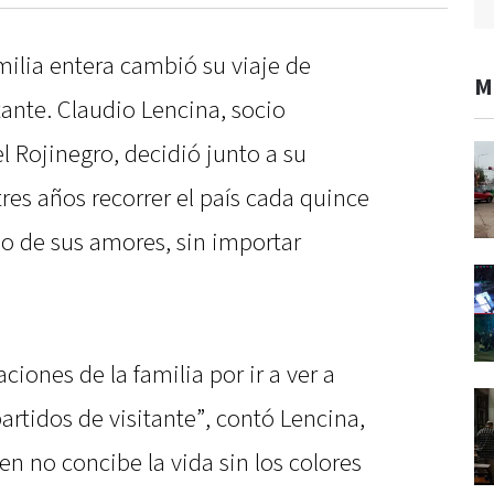
milia entera cambió su viaje de
M
tante. Claudio Lencina, socio
el Rojinegro, decidió junto a su
res años recorrer el país cada quince
o de sus amores, sin importar
iones de la familia por ir a ver a
artidos de visitante”, contó Lencina,
n no concibe la vida sin los colores