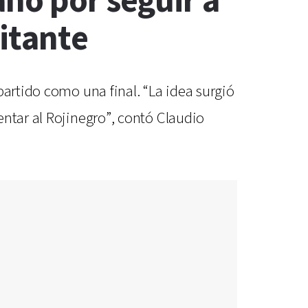
no por seguir a
sitante
partido como una final. “La idea surgió
ntar al Rojinegro”, contó Claudio