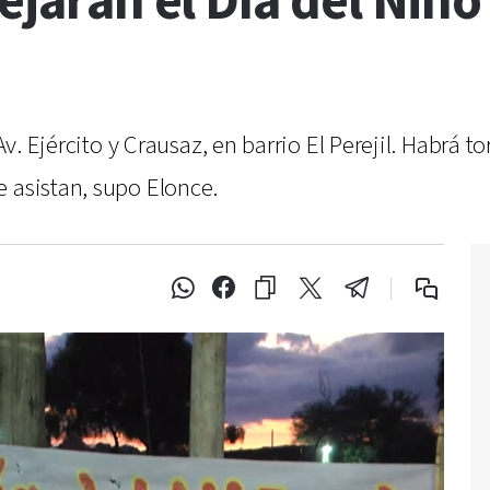
ejarán el Día del Niño
Av. Ejército y Crausaz, en barrio El Perejil. Habrá t
 asistan, supo Elonce.