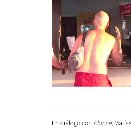
En diálogo con
Elonce
, Matía