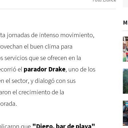
Foto: Elonce
M
ita jornadas de intenso movimiento,
provechan el buen clima para
os servicios que se ofrecen en la
corrió el
parador Drake
, uno de los
n el sector, y dialogó con sus
aron el crecimiento de la
porada.
licaron que
"Diego, bar de playa"