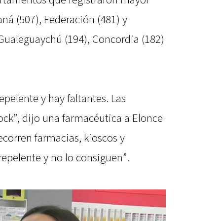
artamentos que registraron mayor
ná (507), Federación (481) y
 Gualeguaychú (194), Concordia (182)
epelente y hay faltantes. Las
ock”, dijo una farmacéutica a Elonce
recorren farmacias, kioscos y
epelente y no lo consiguen”.