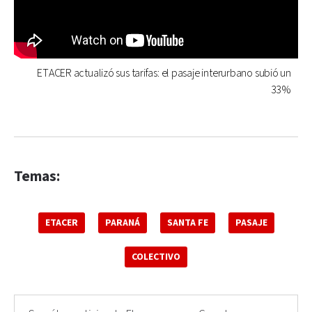
ETACER actualizó sus tarifas: el pasaje interurbano subió un
33%
Temas:
ETACER
PARANÁ
SANTA FE
PASAJE
COLECTIVO