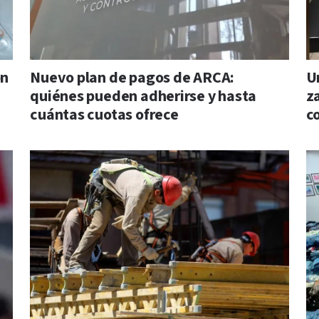
on
Nuevo plan de pagos de ARCA:
U
quiénes pueden adherirse y hasta
z
cuántas cuotas ofrece
c