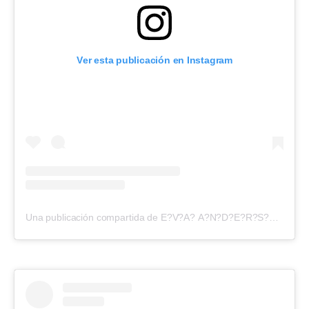
Ver esta publicación en Instagram
Una publicación compartida de E?V?A? A?N?D?E?R?S?O?N? (@evangelinaanderson)