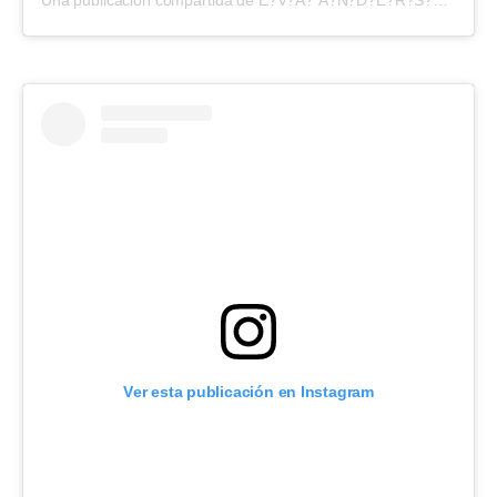
Una publicación compartida de E?V?A? A?N?D?E?R?S?O?N? (@evangelinaanderson)
Ver esta publicación en Instagram