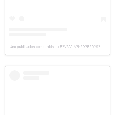
Una publicación compartida de E?V?A? A?N?D?E?R?S?O?N? (@evangelinaanderson)