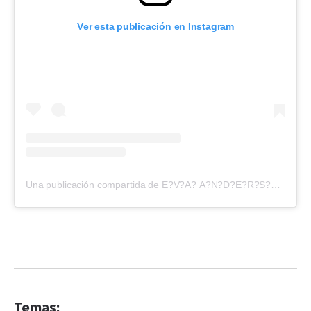
Ver esta publicación en Instagram
Una publicación compartida de E?V?A? A?N?D?E?R?S?O?N? (@evangelinaanderson)
Temas: