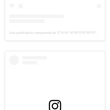
Una publicación compartida de E?V?A? A?N?D?E?R?S?O?N? (@evangelinaanderson)