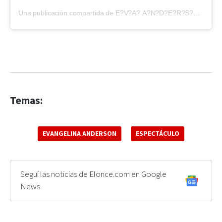
Una publicación compartida de E?V?A? A?N?D?E?R?S?O?N? (@evangelinaanderson)
Temas:
EVANGELINA ANDERSON
ESPECTÁCULO
Seguí las noticias de Elonce.com en Google
News