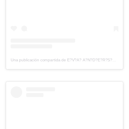
Una publicación compartida de E?V?A? A?N?D?E?R?S?O?N? (@evangelinaanderson)