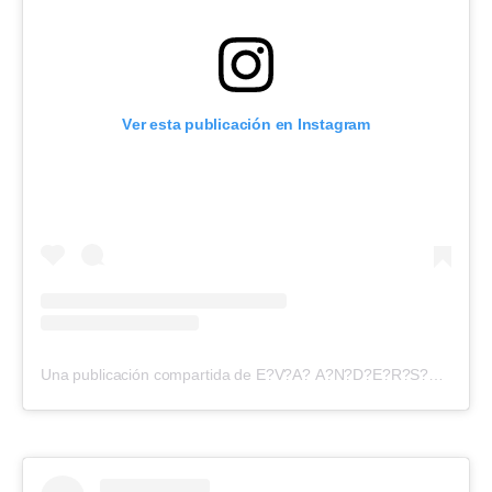
Ver esta publicación en Instagram
Una publicación compartida de E?V?A? A?N?D?E?R?S?O?N? (@evangelinaanderson)