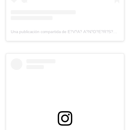
Una publicación compartida de E?V?A? A?N?D?E?R?S?O?N? (@evangelinaanderson)