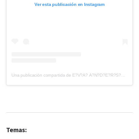
Ver esta publicación en Instagram
Una publicación compartida de E?V?A? A?N?D?E?R?S?O?N? (@evangelinaanderson)
Temas: