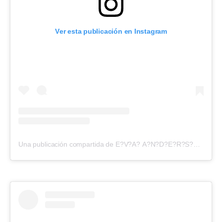
Ver esta publicación en Instagram
Una publicación compartida de E?V?A? A?N?D?E?R?S?O?N? (@evangelinaanderson)