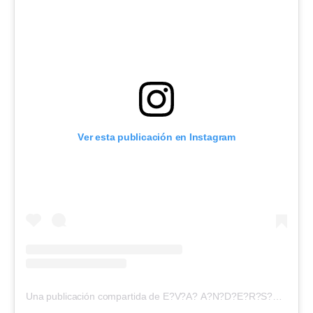
Ver esta publicación en Instagram
Una publicación compartida de E?V?A? A?N?D?E?R?S?O?N? (@evangelinaanderson)