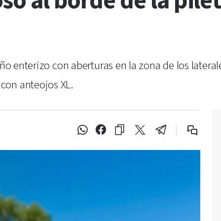
ó al borde de la pilet
año enterizo con aberturas en la zona de los later
con anteojos XL.